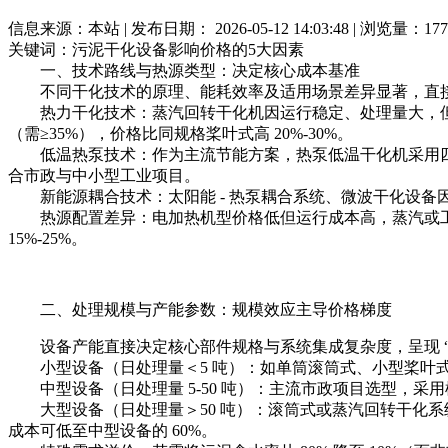
信息来源：本站 | 发布日期： 2026-05-12 14:03:48 | 浏览量：177
关键词：污泥干化设备影响价格的5大因素
一、技术路线与热源类型：决定核心成本基准
不同干化技术的原理、能耗效率及适用场景差异显著，直接导致
热力干化技术：蒸汽回转干化机因运行稳定、处理量大，但需配
（需≥35%），价格比同规格桨叶式高 20%-30%。
低温热泵技术：作为主流节能方案，热泵低温干化机采用四效冷凝除湿
合市政与中小型工业项目。
新能源耦合技术：太阳能 - 热泵耦合系统、微波干化设备因
热源配置差异：电加热机型价格低但运行成本高，蒸汽或工业
15%-25%。
二、处理规模与产能参数：规模效应主导价格梯度
设备产能直接决定核心部件规格与系统集成复杂度，呈现 “
小型设备（日处理量＜5 吨）：如单筒滚筒式、小型桨叶式
中型设备（日处理量 5-50 吨）：主流市政项目选型，采用
大型设备（日处理量＞50 吨）：滚筒式或蒸汽回转干化系统
成本可低至中型设备的 60%。