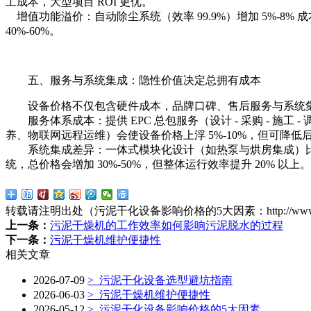
工成本，大型项目 ROI 更优。
增值功能溢价：自动除尘系统（效率 99.9%）增加 5%-8% 
40%-60%。
五、服务与系统集成：隐性价值决定总拥有成本
设备价格不仅包含硬件成本，品牌口碑、售后服务与系统集
服务体系成本：提供 EPC 总包服务（设计 - 采购 - 施工 
养、物联网远程运维）会使设备价格上浮 5%-10%，但可降低
系统集成差异：一体式模块化设计（如热泵与烘房集成）比分体
统，总价格会增加 30%-50%，但整体运行效率提升 20% 以上。
转载请注明出处（污泥干化设备影响价格的5大因素：
http://ww
上一条：
污泥干燥机的工作效率如何影响污泥脱水的过程
下一条：
污泥干燥机维护便捷性
相关文章
2026-07-09
>
污泥干化设备选型避坑指南
2026-06-03
>
污泥干燥机维护便捷性
2026-05-12
>
污泥干化设备影响价格的5大因素