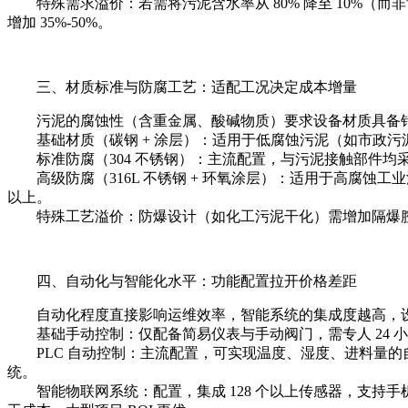
特殊需求溢价：若需将污泥含水率从 80% 降至 10%（而非常规
增加 35%-50%。
三、材质标准与防腐工艺：适配工况决定成本增量
污泥的腐蚀性（含重金属、酸碱物质）要求设备材质具备针
基础材质（碳钢 + 涂层）：适用于低腐蚀污泥（如市政污泥
标准防腐（304 不锈钢）：主流配置，与污泥接触部件均采用 3
高级防腐（316L 不锈钢 + 环氧涂层）：适用于高腐蚀工业污泥
以上。
特殊工艺溢价：防爆设计（如化工污泥干化）需增加隔爆腔室、防
四、自动化与智能化水平：功能配置拉开价格差距
自动化程度直接影响运维效率，智能系统的集成度越高，
基础手动控制：仅配备简易仪表与手动阀门，需专人 24 
PLC 自动控制：主流配置，可实现温度、湿度、进料量的自动
统。
智能物联网系统：配置，集成 128 个以上传感器，支持手机 /