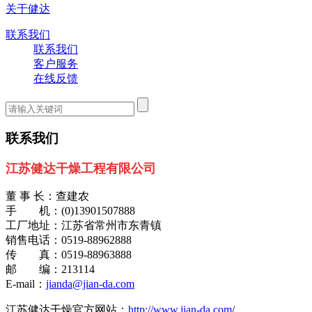
关于健达
联系我们
联系我们
客户服务
在线反馈
联系我们
江苏健达干燥工程有限公司
董 事 长：查建农
手 机：(0)13901507888
工厂地址：江苏省常州市东青镇
销售电话：0519-88962888
传 真：0519-88963888
邮 编：213114
E-mail：
jianda@jian-da.com
江苏健达干燥官方网站：
http://www.jian-da.com
/