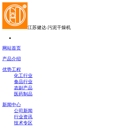
江苏健达-污泥干燥机
网站首页
产品介绍
优势工程
化工行业
食品行业
农副产品
医药制品
新闻中心
公司新闻
行业资讯
技术专区